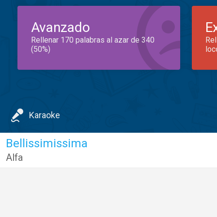
Avanzado
E
Rellenar 170 palabras al azar de 340
Rel
(50%)
loc
Karaoke
Bellissimissima
Alfa