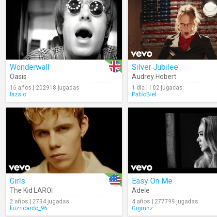
Wonderwall
Silver Jubilee
Oasis
Audrey Hobert
16 años | 202918 jugadas
1 día | 102 jugadas
lazslo
PabloBiel
Girls
Easy On Me
The Kid LAROI
Adele
2 años | 2734 jugadas
4 años | 277799 jugadas
luizricardo_96
Grgmnz