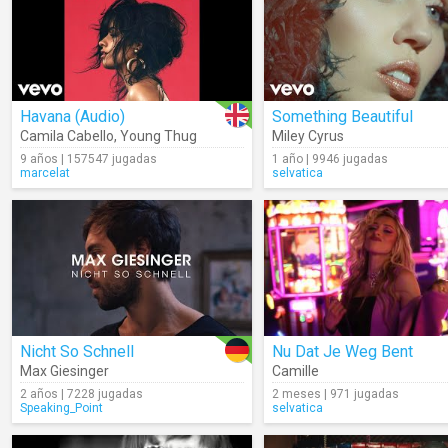
Havana (Audio)
Something Beautiful
Camila Cabello
,
Young Thug
Miley Cyrus
9 años | 157547 jugadas
1 año | 9946 jugadas
marcelat
selvatica
Nicht So Schnell
Nu Dat Je Weg Bent
Max Giesinger
Camille
2 años | 7228 jugadas
2 meses | 971 jugadas
Speaking_Point
selvatica