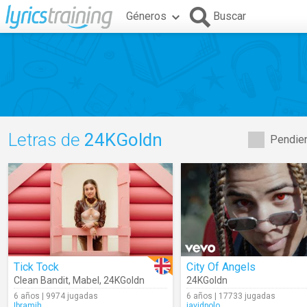
Géneros
Buscar
Letras de
24KGoldn
Pendien
Tick Tock
City Of Angels
Clean Bandit
,
Mabel
,
24KGoldn
24KGoldn
6 años | 9974 jugadas
6 años | 17733 jugadas
Ibramih
javidpolo