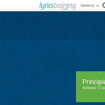
Géneros
Princip
Rellenar 12 p