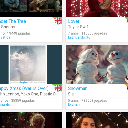
nder The Tree
Lover
 Sheeran
Taylor Swift
año | 13448 jugadas
7 años | 110560 jugadas
lvatica
luizricardo_96
appy Xmas (War Is Over)
Snowman
hn Lennon
,
Yoko Ono
,
Plastic Ono Band
Sia
 años | 35859 jugadas
5 años | 789653 jugadas
chards
Ibramih