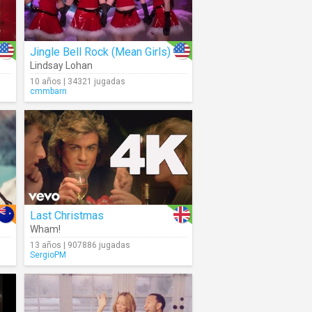
Jingle Bell Rock (Mean Girls)
Lindsay Lohan
10 años | 34321 jugadas
cmmbarn
Last Christmas
Wham!
13 años | 907886 jugadas
SergioPM