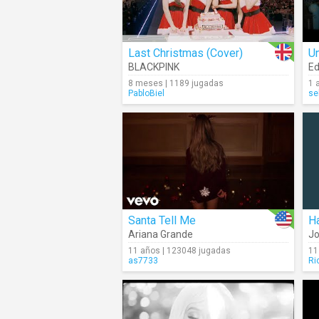
Last Christmas (Cover)
U
BLACKPINK
Ed
8 meses | 1189 jugadas
1 
PabloBiel
se
Santa Tell Me
H
Ariana Grande
Jo
11 años | 123048 jugadas
11
as7733
Ri