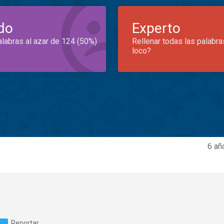
do
Experto
alabras al azar de 124 (50%)
Rellenar todas las palabra
loco?
6 añ
Reportar