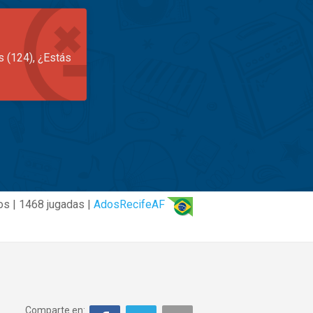
s (124), ¿Estás
os | 1468 jugadas |
AdosRecifeAF
Comparte en: