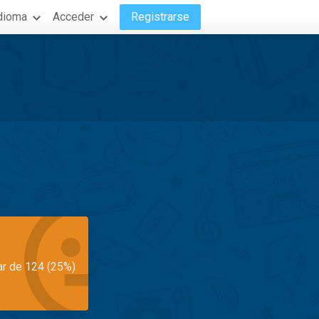
dioma
Acceder
Registrarse
ar de 124 (25%)