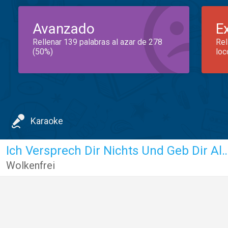
Avanzado
E
Rellenar 139 palabras al azar de 278
Rel
(50%)
loc
Karaoke
Ich Versprech Dir Nichts Und Ge
Wolkenfrei