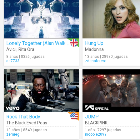
Lonely Together (Alan Walker Remix)
Hung Up
Avicii
,
Rita Ora
Madonna
8 años | 8326 jugadas
13 años | 28980 jugadas
as7733
zdenaforero
Rock That Body
JUMP
The Black Eyed Peas
BLACKPINK
13 años | 8549 jugadas
1 año | 7297 jugadas
zemieg
nicoole2099