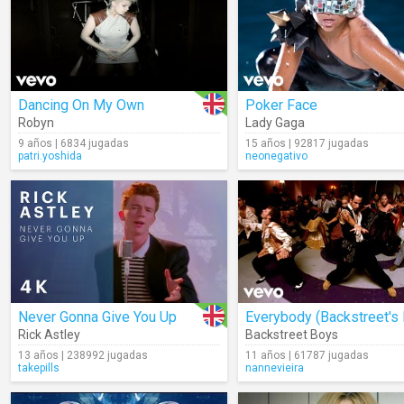
Dancing On My Own
Poker Face
Robyn
Lady Gaga
9 años | 6834 jugadas
15 años | 92817 jugadas
patri.yoshida
neonegativo
Never Gonna Give You Up
Rick Astley
Backstreet Boys
13 años | 238992 jugadas
11 años | 61787 jugadas
takepills
nannevieira