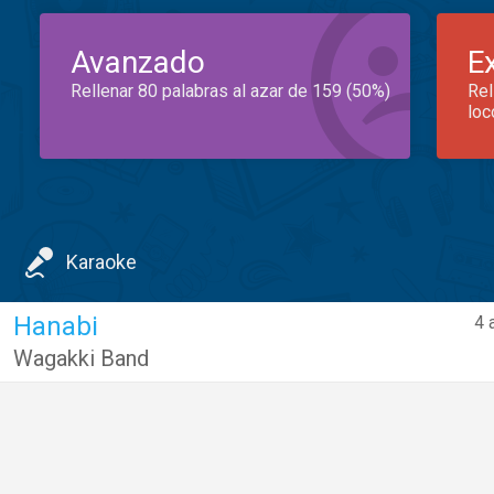
Avanzado
E
Rellenar 80 palabras al azar de 159 (50%)
Rel
loc
Karaoke
Hanabi
4 
Wagakki Band