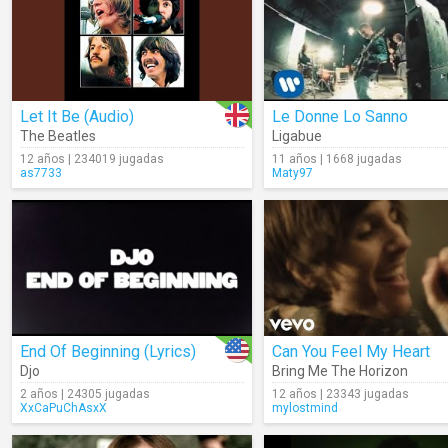
Let It Be (Audio)
Le Donne Lo Sanno
The Beatles
Ligabue
12 años | 234019 jugadas
11 años | 1668 jugadas
as7733
Maty97
End Of Beginning (Lyrics)
Can You Feel My Heart
Djo
Bring Me The Horizon
2 años | 24305 jugadas
12 años | 23343 jugadas
XxCaPuChAsxX
mylostmind