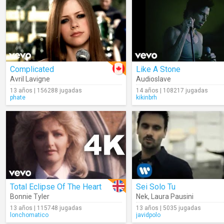
Complicated
Like A Stone
Avril Lavigne
Audioslave
13 años | 156288 jugadas
14 años | 108217 jugadas
phate
kikinbrh
Total Eclipse Of The Heart
Sei Solo Tu
Bonnie Tyler
Nek
,
Laura Pausini
13 años | 115748 jugadas
13 años | 5035 jugadas
lonchomatico
javidpolo