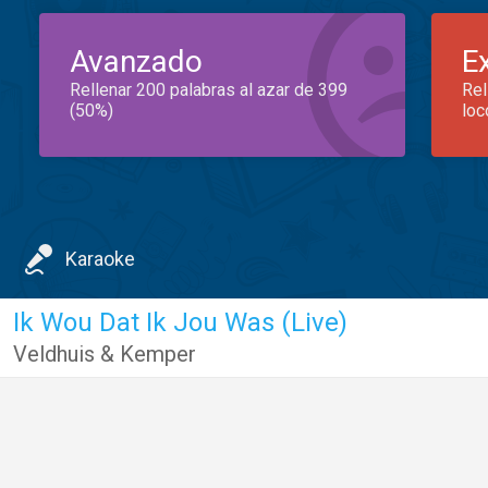
Avanzado
E
Rellenar 200 palabras al azar de 399
Rel
(50%)
loc
Karaoke
Ik Wou Dat Ik Jou Was (Live)
Veldhuis & Kemper