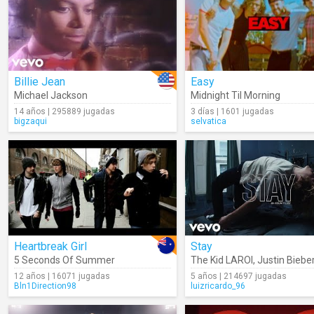
Billie Jean
Easy
Michael Jackson
Midnight Til Morning
14 años | 295889 jugadas
3 días | 1601 jugadas
bigzaqui
selvatica
Heartbreak Girl
Stay
5 Seconds Of Summer
The Kid LAROI
,
Justin Biebe
12 años | 16071 jugadas
5 años | 214697 jugadas
Bln1Direction98
luizricardo_96