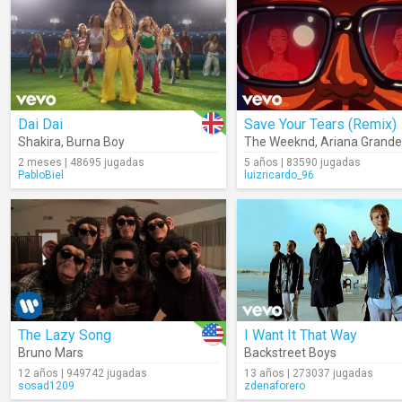
Dai Dai
Save Your Tears (Remix)
Shakira
,
Burna Boy
The Weeknd
,
Ariana Grande
2 meses | 48695 jugadas
5 años | 83590 jugadas
PabloBiel
luizricardo_96
The Lazy Song
I Want It That Way
Bruno Mars
Backstreet Boys
12 años | 949742 jugadas
13 años | 273037 jugadas
sosad1209
zdenaforero