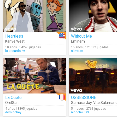
Heartless
Without Me
Kanye West
Eminem
10 años | 14245 jugadas
15 años | 123032 jugadas
luizricardo_96
slimtrax
La Quête
OSSESSIONE
OrelSan
Samurai Jay
,
Vito Salaman
4 años | 3395 jugadas
5 meses | 2761 jugadas
dominohey
nicoole2099