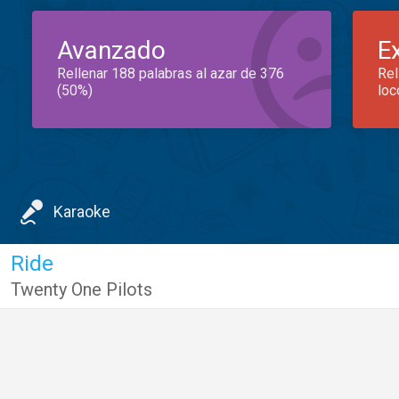
Avanzado
E
Rellenar 188 palabras al azar de 376
Rel
(50%)
loc
Karaoke
Ride
Twenty One Pilots