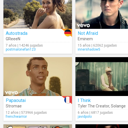
Autostrada
Not Afraid
GReeeN
Eminem
7 años | 14246 jugadas
15 años | 62062 jugadas
postmalonefan123
innershadow5
Papaoutai
I Think
Stromae
Tyler The Creator
,
Solange
12 años | 573966 jugadas
6 años | 6817 jugadas
frenchwarrior
javidpolo