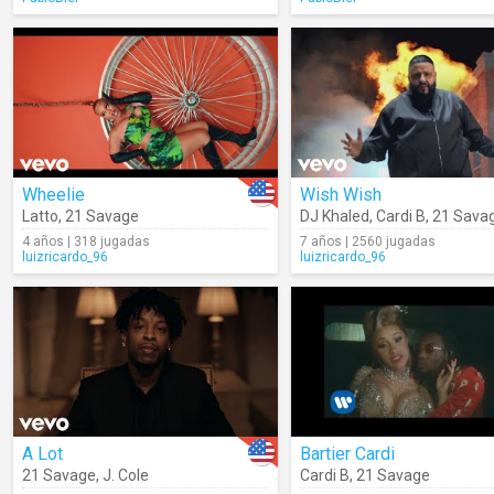
Wheelie
Wish Wish
Latto
,
21 Savage
DJ Khaled
,
Cardi B
,
21 Sava
4 años | 318 jugadas
7 años | 2560 jugadas
luizricardo_96
luizricardo_96
A Lot
Bartier Cardi
21 Savage
,
J. Cole
Cardi B
,
21 Savage