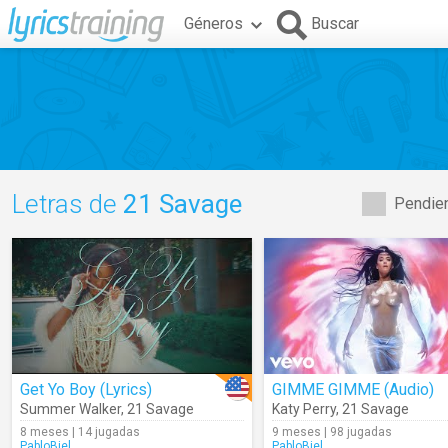
Géneros
Buscar
Letras de
21 Savage
Pendien
Get Yo Boy (Lyrics)
GIMME GIMME (Audio)
Summer Walker
,
21 Savage
Katy Perry
,
21 Savage
8 meses | 14 jugadas
9 meses | 98 jugadas
PabloBiel
PabloBiel