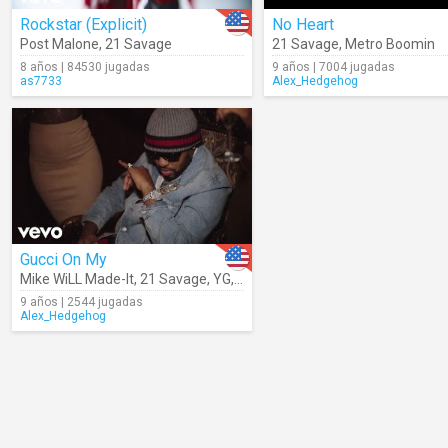
Rockstar (Explicit)
No Heart
Post Malone
,
21 Savage
21 Savage
,
Metro Boomin
8 años | 84530 jugadas
9 años | 7004 jugadas
as7733
Alex_Hedgehog
Gucci On My
Mike WiLL Made-It
,
21 Savage
,
YG
,
Migos
,
Kamaiyah
9 años | 2544 jugadas
Alex_Hedgehog