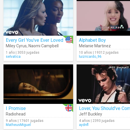
Every Girl You've Ever Loved
Alphabet Boy
Miley Cyrus
,
Naomi Campbell
Melanie Martinez
1 año | 3053 jugadas
10 años | 19312 jugadas
selvatica
luizricardo_96
I Promise
Radiohead
Jeff Buckley
9 años | 17601 jugadas
4 años | 2393 jugadas
MatheusMiguel
aydnfl