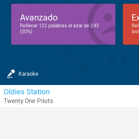
Avanzado
E
Rellenar 122 palabras al azar de 243
Rel
(50%)
loc
Karaoke
Oldies Station
Twenty One Pilots