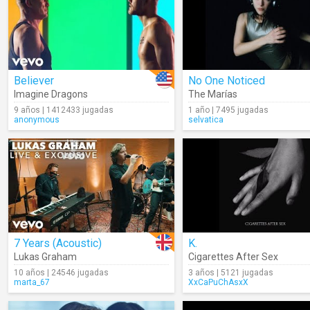
Believer
No One Noticed
Imagine Dragons
The Marías
9 años | 1412433 jugadas
1 año | 7495 jugadas
anonymous
selvatica
7 Years (Acoustic)
K.
Lukas Graham
Cigarettes After Sex
10 años | 24546 jugadas
3 años | 5121 jugadas
marta_67
XxCaPuChAsxX