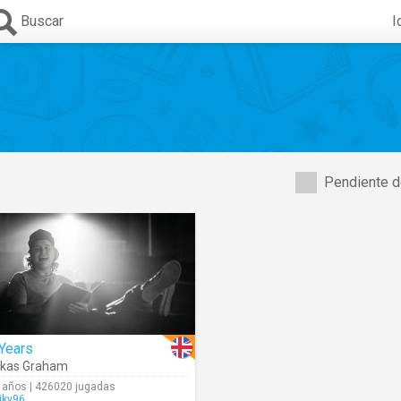
Buscar
I
Pendiente d
Years
ukas Graham
 años | 426020 jugadas
iky96