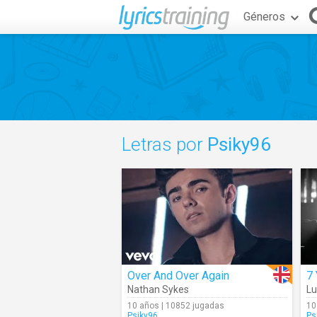
Géneros
Letras por
Psiky96
Over And Over Again
7 
Nathan Sykes
L
10 años | 10852 jugadas
10
Psiky96
Ps