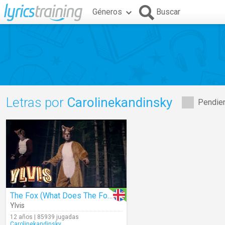
Géneros
Buscar
Letras por
Carolinekandinsky
Pendien
The Fox (What Does The Fox Say?) (Lyrics)
Ylvis
12 años | 85939 jugadas
Carolinekandinsky