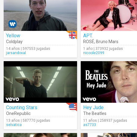
Yellow
APT.
Coldplay
ROSÉ
,
Bruno Mars
14 años | 597553 jugadas
1 año | 373932 jugadas
jarsandoval
nicoole2099
Counting Stars
Hey Jude
OneRepublic
The Beatles
13 años | 587770 jugadas
11 años | 258937 jugadas
selvatica
as7733