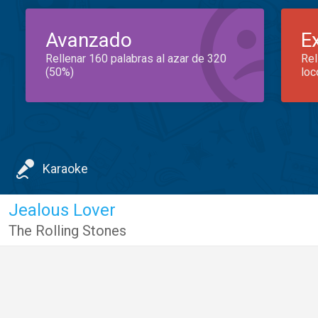
Avanzado
E
Rellenar 160 palabras al azar de 320
Rel
(50%)
loc
Karaoke
Jealous Lover
The Rolling Stones