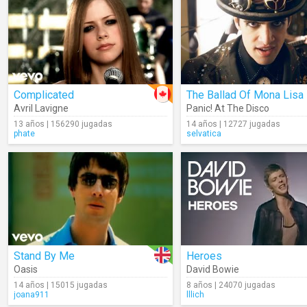
Complicated
The Ballad Of Mona Lisa
Avril Lavigne
Panic! At The Disco
13 años | 156290 jugadas
14 años | 12727 jugadas
phate
selvatica
Stand By Me
Heroes
Oasis
David Bowie
14 años | 15015 jugadas
8 años | 24070 jugadas
joana911
lllich