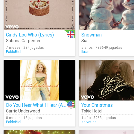
Cindy Lou Who (Lyrics)
Snowman
Sabrina Carpenter
Sia
7 meses | 284 jugadas
5 años | 789649 jugadas
PabloBiel
Ibramih
Do You Hear What I Hear (Audio)
Your Christmas
Carrie Underwood
Tokio Hotel
8 meses | 18 jugadas
1 año | 3963 jugadas
PabloBiel
selvatica