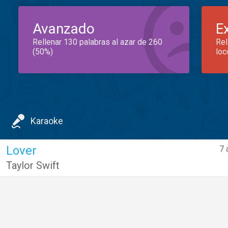
Avanzado
E
Rellenar 130 palabras al azar de 260
Rel
(50%)
loc
Karaoke
Lover
7 
Taylor Swift