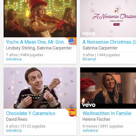
You're A Mean One, Mr. Grinch (Cover)
Lindsey Stirling
,
Sabrina Carpenter
Sabrina Carpenter
7 años | 9484 jugadas
3 años | 1444 jugadas
selvatica
bfcamyt
Chocolate Y Caramelos
Weihnachten In Familie
David Rees
Helene Fischer
6 años | 15122 jugadas
8 meses | 5891 jugadas
selvatica
selvatica