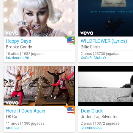
Happy Days
WILDFLOWER (Lyrics)
Brooke Candy
Billie Eilish
10 años | 1082 jugadas
2 años | 23738 jugadas
luizricardo_96
XxCaPuChAsxX
Here It Goes Again
Dein Glück
OK Go
Jeden Tag Silvester
11 años | 1380 jugadas
2 años | 10372 jugadas
cmmbarn
lehrerindulce