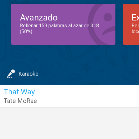
Avanzado
E
Rellenar 159 palabras al azar de 318
Rel
(50%)
loc
Karaoke
That Way
Tate McRae