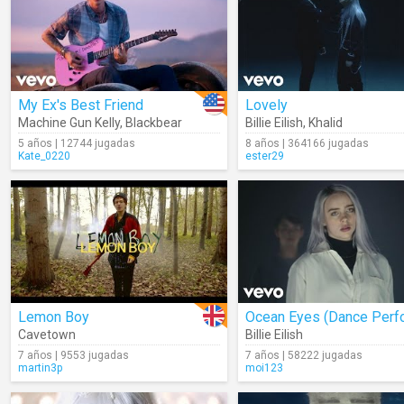
My Ex's Best Friend
Lovely
Machine Gun Kelly
,
Blackbear
Billie Eilish
,
Khalid
5 años | 12744 jugadas
8 años | 364166 jugadas
Kate_0220
ester29
Lemon Boy
Cavetown
Billie Eilish
7 años | 9553 jugadas
7 años | 58222 jugadas
martin3p
moi123