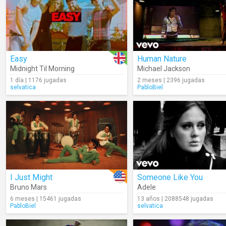
Easy
Human Nature
Midnight Til Morning
Michael Jackson
1 día | 1176 jugadas
2 meses | 2396 jugadas
selvatica
PabloBiel
I Just Might
Someone Like You
Bruno Mars
Adele
6 meses | 15461 jugadas
13 años | 2088548 jugadas
PabloBiel
selvatica