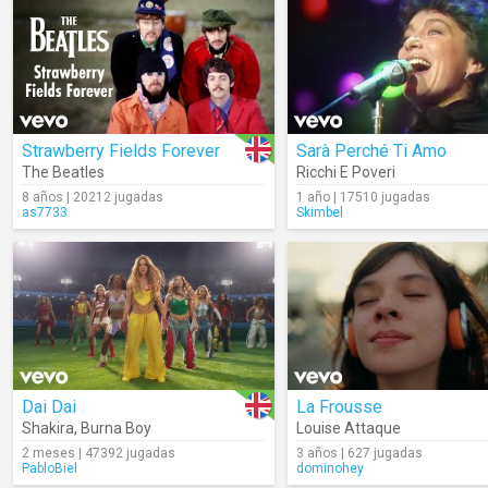
Strawberry Fields Forever
Sarà Perché Ti Amo
The Beatles
Ricchi E Poveri
8 años | 20212 jugadas
1 año | 17510 jugadas
as7733
Skimbel
Dai Dai
La Frousse
Shakira
,
Burna Boy
Louise Attaque
2 meses | 47392 jugadas
3 años | 627 jugadas
PabloBiel
dominohey