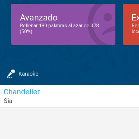
Avanzado
E
Rellenar 189 palabras al azar de 378
Rel
(50%)
loc
Karaoke
Chandelier
Sia