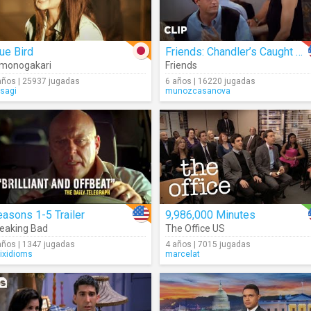
ue Bird
Friends: Chandler’s Caught Smoking (Season 1)
imonogakari
Friends
años | 25937 jugadas
6 años | 16220 jugadas
sagi
munozcasanova
asons 1-5 Trailer
9,986,000 Minutes
eaking Bad
The Office US
años | 1347 jugadas
4 años | 7015 jugadas
rixidioms
marcelat