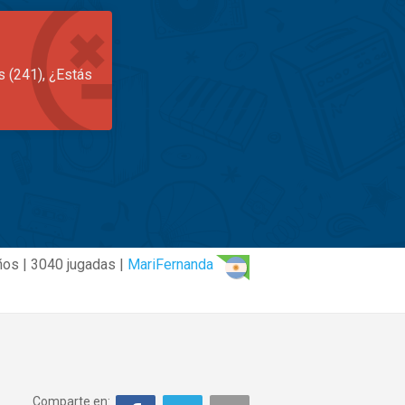
s (241), ¿Estás
ños | 3040 jugadas |
MariFernanda
Comparte en: