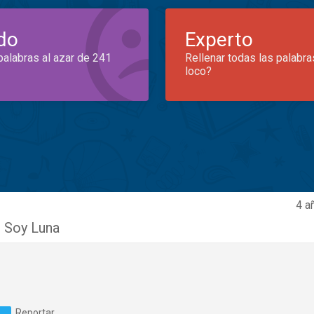
do
Experto
palabras al azar de 241
Rellenar todas las palabra
loco?
4 a
 Soy Luna
Reportar