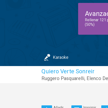
Avanza
Rellenar 121 
(50%)
Karaoke
Quiero Verte Sonreir
Ruggero Pasquarelli
,
Elenco De
Añadir
Imprimir