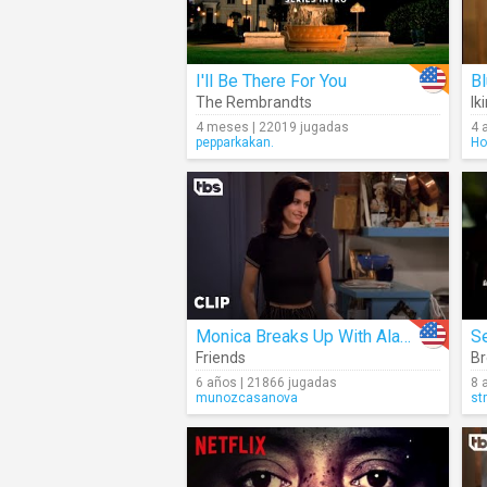
I'll Be There For You
Bl
The Rembrandts
Ik
4 meses | 22019 jugadas
4 
pepparkakan.
Ho
Monica Breaks Up With Alan (Season 1)
Se
Friends
Br
6 años | 21866 jugadas
8 
munozcasanova
st