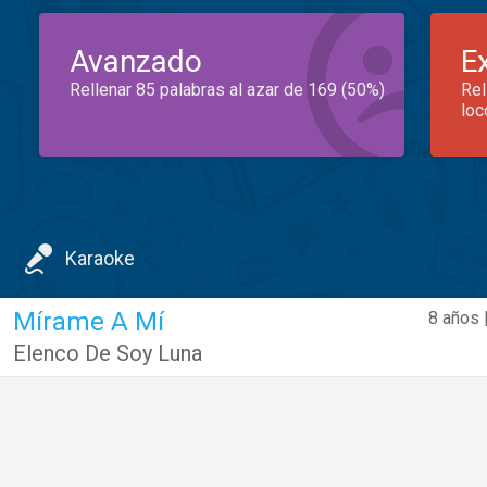
Avanzado
E
Rellenar 85 palabras al azar de 169 (50%)
Rel
loc
Karaoke
Mírame A Mí
8 años 
Elenco De Soy Luna