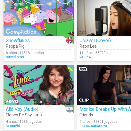
Snowflakes
Unravel (Cover)
Peppa Pig
Raon Lee
8 años | 11518 jugadas
11 años | 55270 jugadas
strixidioms
vitor64
Allá Voy (Audio)
Elenco De Soy Luna
Friends
4 años | 1936 jugadas
6 años | 21861 jugadas
lorenn96
munozcasanova