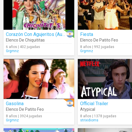
Corazón Con Agujeritos (Audio)
Fiesta
Elenco De Chiquititas
Elenco De Patito Feo
6 años | 402 jugadas
8 años | 992 jugadas
Grgmnz
Grgmnz
Gasolina
Official Trailer
Elenco De Patito Feo
Atypical
8 años | 3924 jugadas
8 años | 1378 jugadas
Grgmnz
strixidioms