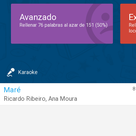
Avanzado
E
Rellenar 76 palabras al azar de 151 (50%)
Rel
loc
Karaoke
Maré
8
Ricardo Ribeiro
,
Ana Moura