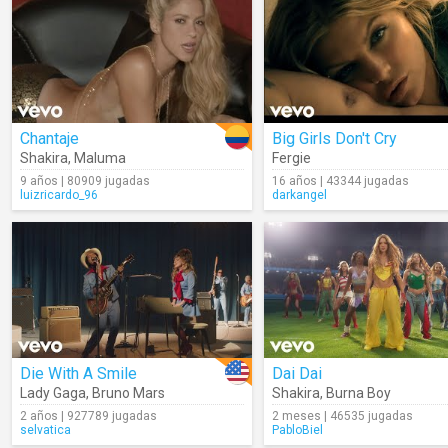
Chantaje
Big Girls Don't Cry
Shakira
,
Maluma
Fergie
9 años | 80909 jugadas
16 años | 43344 jugadas
luizricardo_96
darkangel
Die With A Smile
Dai Dai
Lady Gaga
,
Bruno Mars
Shakira
,
Burna Boy
2 años | 927789 jugadas
2 meses | 46535 jugadas
selvatica
PabloBiel