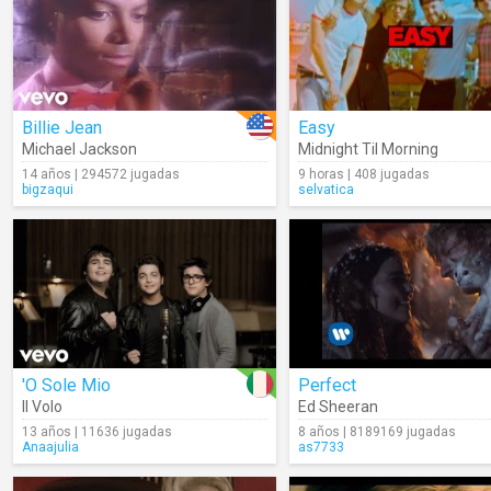
Billie Jean
Easy
Michael Jackson
Midnight Til Morning
14 años | 294572 jugadas
9 horas | 408 jugadas
bigzaqui
selvatica
'O Sole Mio
Perfect
Il Volo
Ed Sheeran
13 años | 11636 jugadas
8 años | 8189169 jugadas
Anaajulia
as7733