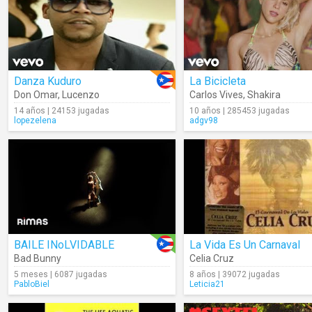
Danza Kuduro
La Bicicleta
Don Omar
,
Lucenzo
Carlos Vives
,
Shakira
14 años | 24153 jugadas
10 años | 285453 jugadas
lopezelena
adgv98
BAILE INoLVIDABLE
La Vida Es Un Carnaval
Bad Bunny
Celia Cruz
5 meses | 6087 jugadas
8 años | 39072 jugadas
PabloBiel
Leticia21