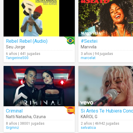
Rebel Rebel (Audio)
#Sextei
Seu Jorge
Marvvila
6 años | 441 jugadas
3 años | 94 jugadas
Tangerine500
marcelat
Criminal
Natti Natasha
,
Ozuna
KAROL G
8 años | 38001 jugadas
2 años | 46942 jugadas
Grgmnz
selvatica