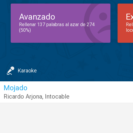
Avanzado
E
Rellenar 137 palabras al azar de 274
Rel
(50%)
loc
Karaoke
Mojado
Ricardo Arjona
,
Intocable