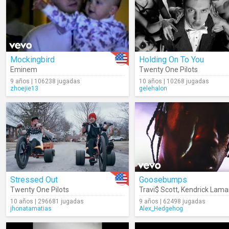
Mockingbird
Holding On To You
Eminem
Twenty One Pilots
9 años | 106238 jugadas
10 años | 10268 jugadas
zhoejie13
gelehalon
Stressed Out
Goosebumps
Twenty One Pilots
Travi$ Scott
,
Kendrick Lama
10 años | 296681 jugadas
9 años | 62498 jugadas
jhonatamatias
Alex_Hedgehog