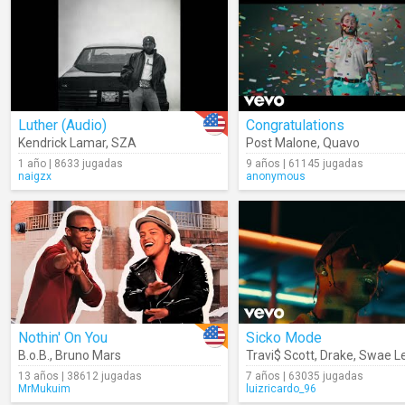
Luther (Audio)
Congratulations
Kendrick Lamar
,
SZA
Post Malone
,
Quavo
1 año | 8633 jugadas
9 años | 61145 jugadas
naigzx
anonymous
Nothin' On You
Sicko Mode
B.o.B.
,
Bruno Mars
Travi$ Scott
,
Drake
,
Swae L
13 años | 38612 jugadas
7 años | 63035 jugadas
MrMukuim
luizricardo_96