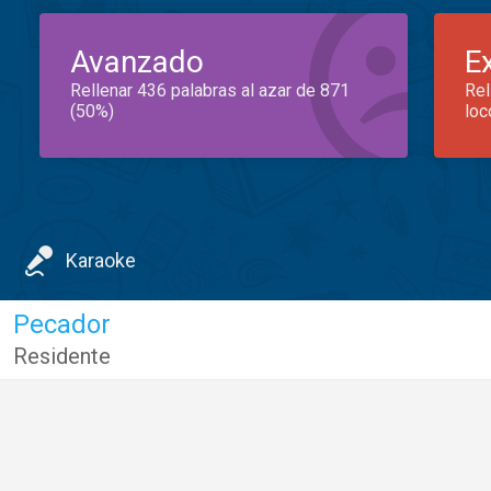
Avanzado
E
Rellenar 436 palabras al azar de 871
Rel
(50%)
loc
Karaoke
Pecador
Residente