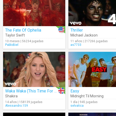
The Fate Of Ophelia
Thriller
Taylor Swift
Michael Jackson
10 meses | 56234 jugadas
11 años | 217266 jugadas
PabloBiel
as7733
Waka Waka (This Time For Africa)
Easy
Shakira
Midnight Til Morning
14 años | 158139 jugadas
1 día | 945 jugadas
Alessandro.159
selvatica