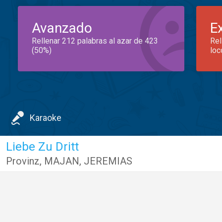
Avanzado
E
Rellenar 212 palabras al azar de 423
Rel
(50%)
loc
Karaoke
Liebe Zu Dritt
Provinz
,
MAJAN
,
JEREMIAS