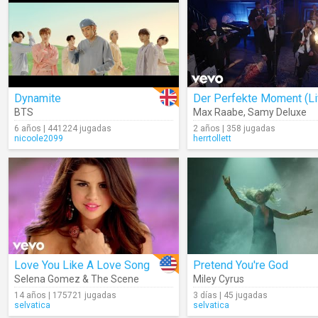
Dynamite
Der Perfekte Moment (Li
BTS
Max Raabe
,
Samy Deluxe
6 años | 441224 jugadas
2 años | 358 jugadas
nicoole2099
herrtollett
Love You Like A Love Song
Pretend You're God
Selena Gomez & The Scene
Miley Cyrus
14 años | 175721 jugadas
3 días | 45 jugadas
selvatica
selvatica