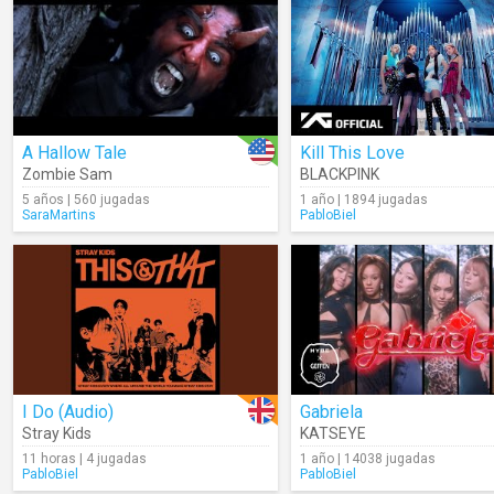
A Hallow Tale
Kill This Love
Zombie Sam
BLACKPINK
5 años | 560 jugadas
1 año | 1894 jugadas
SaraMartins
PabloBiel
I Do (Audio)
Gabriela
Stray Kids
KATSEYE
11 horas | 4 jugadas
1 año | 14038 jugadas
PabloBiel
PabloBiel