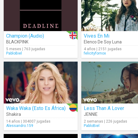
Champion (Audio)
Vives En Mi
BLACKPINK
Elenco De Soy Luna
5 meses | 763 jugadas
4 años | 2151 jugadas
PabloBiel
felicityfornox
Waka Waka (Esto Es África)
Less Than A Lover
Shakira
JENNIE
14 años | 304007 jugadas
2 semanas | 226 jugadas
Alessandro.159
PabloBiel