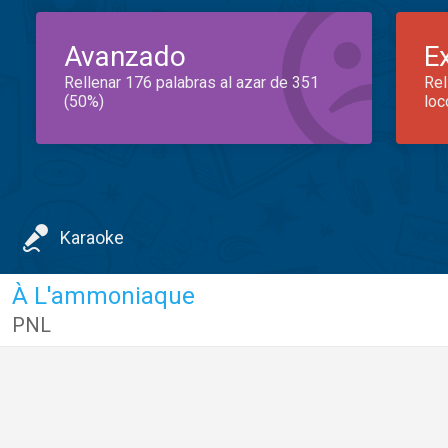
Avanzado
E
Rellenar 176 palabras al azar de 351
Rel
(50%)
loc
Karaoke
À L'ammoniaque
PNL