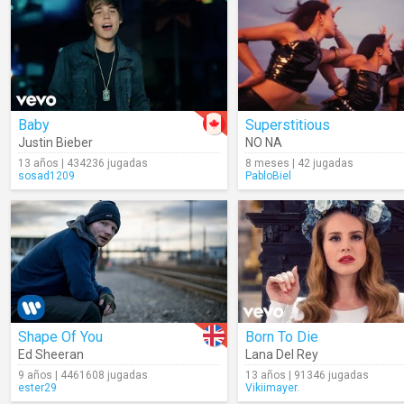
Baby
Superstitious
Justin Bieber
NO NA
13 años | 434236 jugadas
8 meses | 42 jugadas
sosad1209
PabloBiel
Shape Of You
Born To Die
Ed Sheeran
Lana Del Rey
9 años | 4461608 jugadas
13 años | 91346 jugadas
ester29
Vikiimayer.