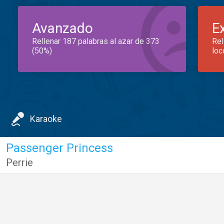
Avanzado
E
Rellenar 187 palabras al azar de 373
Rel
(50%)
loc
Karaoke
Passenger Princess
Perrie