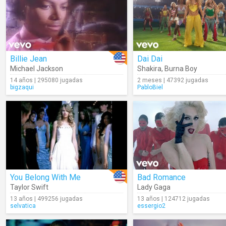
Billie Jean
Dai Dai
Michael Jackson
Shakira
,
Burna Boy
14 años | 295080 jugadas
2 meses | 47392 jugadas
bigzaqui
PabloBiel
You Belong With Me
Bad Romance
Taylor Swift
Lady Gaga
13 años | 499256 jugadas
13 años | 124712 jugadas
selvatica
essergio2