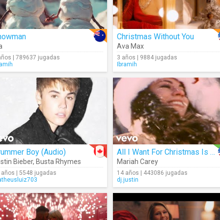
nowman
Christmas Without You
a
Ava Max
años | 789637 jugadas
3 años | 9884 jugadas
ramih
Ibramih
rummer Boy (Audio)
All I Want For Christmas Is You
stin Bieber
,
Busta Rhymes
Mariah Carey
 años | 5548 jugadas
14 años | 443086 jugadas
theusluiz703
dj.justin