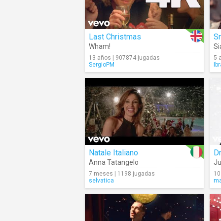
Last Christmas
S
Wham!
Si
13 años | 907874 jugadas
5 
SergioPM
Ib
Natale Italiano
D
Anna Tatangelo
Ju
7 meses | 1198 jugadas
10
selvatica
ma