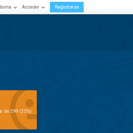
dioma
Acceder
Registrarse
ar de 299 (25%)