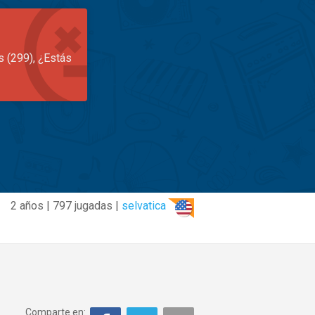
s (299), ¿Estás
2 años | 797 jugadas |
selvatica
Comparte en: