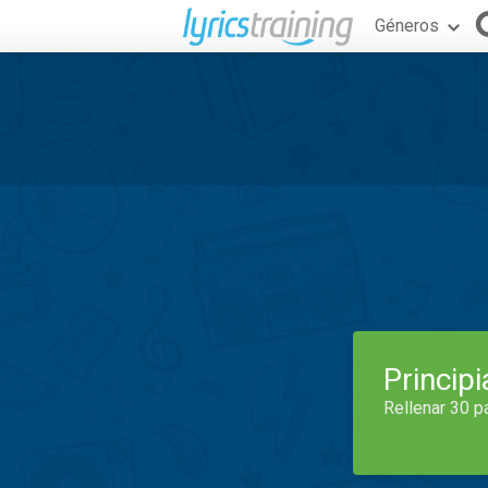
Géneros
Princip
Rellenar 30 p