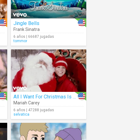
Jingle Bells
Frank Sinatra
6 años | 66687 jugadas
tommor
All I Want For Christmas Is You
Mariah Carey
6 años | 47288 jugadas
selvatica