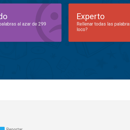
do
Experto
palabras al azar de 299
Rellenar todas las palabra
loco?
Reportar