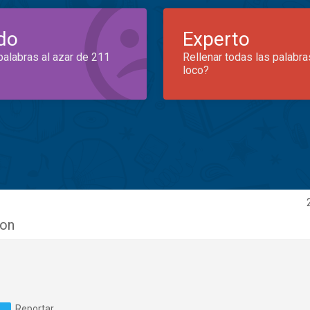
do
Experto
palabras al azar de 211
Rellenar todas las palabra
loco?
son
Reportar