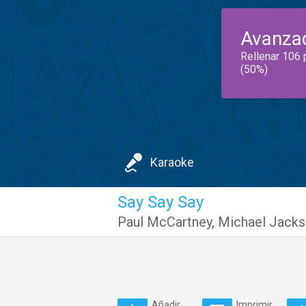
Avanza
Rellenar 106 
(50%)
Karaoke
Say Say Say
Paul McCartney
,
Michael Jack
Añadir
Imprimir