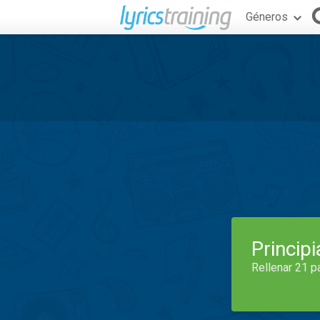
Géneros
Princip
Rellenar 21 p