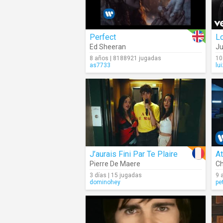
Perfect
Lo
Ed Sheeran
Ju
8 años | 8188921 jugadas
10
as7733
lu
J’aurais Fini Par Te Plaire
At
Pierre De Maere
Ch
3 días | 15 jugadas
9 
dominohey
pe