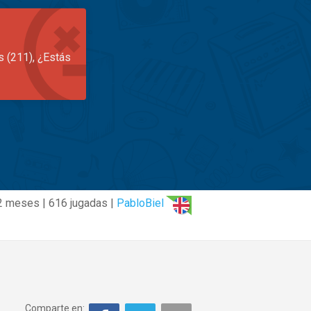
s (211), ¿Estás
2 meses | 616 jugadas |
PabloBiel
Comparte en: