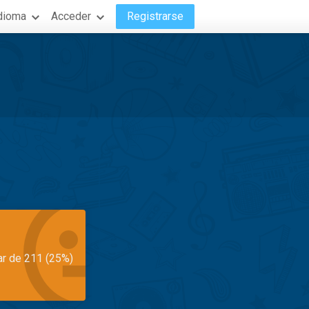
dioma
Acceder
Registrarse
ar de 211 (25%)