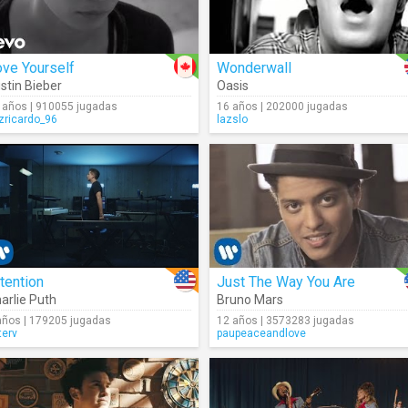
ve Yourself
Wonderwall
stin Bieber
Oasis
 años | 910055 jugadas
16 años | 202000 jugadas
izricardo_96
lazslo
tention
Just The Way You Are
arlie Puth
Bruno Mars
años | 179205 jugadas
12 años | 3573283 jugadas
terv
paupeaceandlove