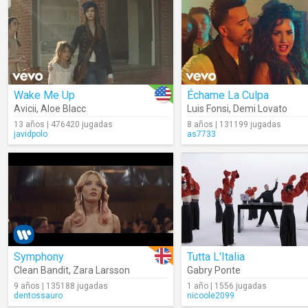
Wake Me Up
Échame La Culpa
Avicii
,
Aloe Blacc
Luis Fonsi
,
Demi Lovato
13 años | 476420 jugadas
8 años | 131199 jugadas
javidpolo
as7733
Symphony
Tutta L'Italia
Clean Bandit
,
Zara Larsson
Gabry Ponte
9 años | 135188 jugadas
1 año | 1556 jugadas
dentossauro
nicoole2099