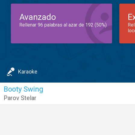
Avanzado
E
Rellenar 96 palabras al azar de 192 (50%)
Rel
loc
Karaoke
Booty Swing
Parov Stelar