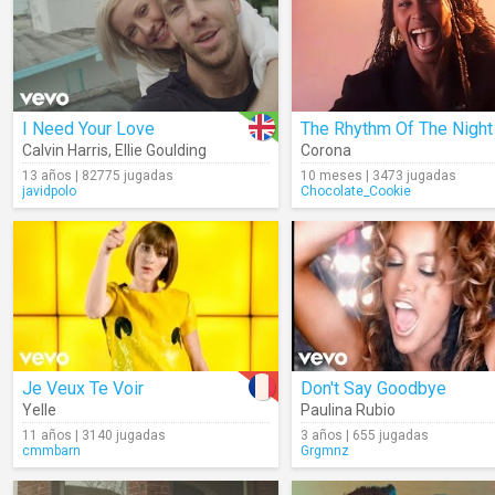
I Need Your Love
The Rhythm Of The Night
Calvin Harris
,
Ellie Goulding
Corona
13 años | 82775 jugadas
10 meses | 3473 jugadas
javidpolo
Chocolate_Cookie
Je Veux Te Voir
Don't Say Goodbye
Yelle
Paulina Rubio
11 años | 3140 jugadas
3 años | 655 jugadas
cmmbarn
Grgmnz