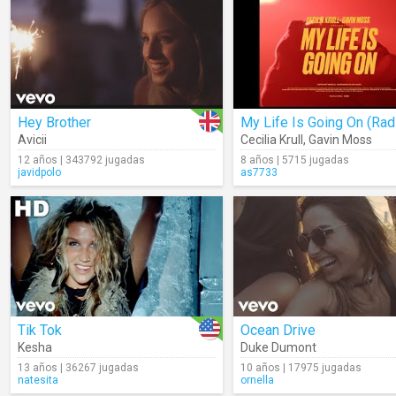
Hey Brother
Avicii
Cecilia Krull
,
Gavin Moss
12 años | 343792 jugadas
8 años | 5715 jugadas
javidpolo
as7733
Tik Tok
Ocean Drive
Kesha
Duke Dumont
13 años | 36267 jugadas
10 años | 17975 jugadas
natesita
ornella