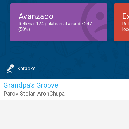
Avanzado
E
Rellenar 124 palabras al azar de 247
Rel
(50%)
loc
Karaoke
Grandpa’s Groove
Parov Stelar
,
AronChupa