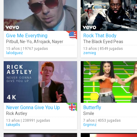
Give Me Everything
Rock That Body
Pitbull
,
Ne-Yo
,
Afrojack
,
Nayer
The Black Eyed Peas
15 años | 19767 jugadas
13 años | 8549 jugadas
lalodguez
zemieg
Never Gonna Give You Up
Butterfly
Rick Astley
Smile
13 años | 238991 jugadas
7 años | 4053 jugadas
takepills
Grgmnz