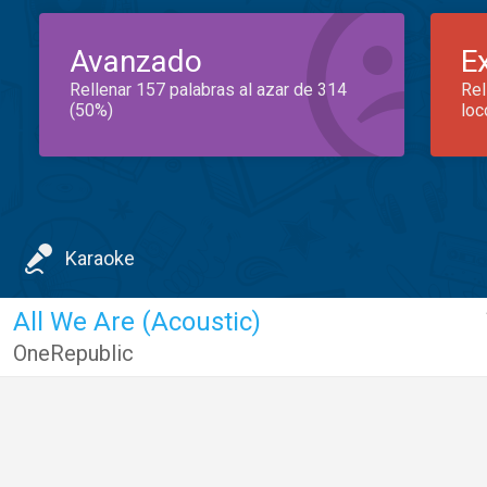
Avanzado
E
Rellenar 157 palabras al azar de 314
Rel
(50%)
loc
Karaoke
All We Are (Acoustic)
OneRepublic