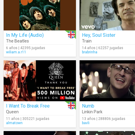
In My Life (Audio)
Hey, Soul Sister
The Beatles
Train
6 años | 42395 jugadas
14 años | 62257 jugadas
wiliam.a.r11
brabrinha
I Want To Break Free
Numb
Queen
Linkin Park
11 años | 305221 jugadas
13 años | 288806 jugadas
almatown
bavli