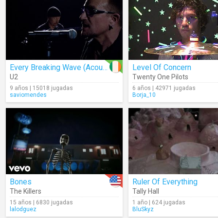
Every Breaking Wave (Acoustic)
Level Of Concern
U2
Twenty One Pilots
9 años | 15018 jugadas
6 años | 42971 jugadas
saviomendes
Borja_10
Bones
Ruler Of Everything
The Killers
Tally Hall
15 años | 6830 jugadas
1 año | 624 jugadas
lalodguez
BluSkyz