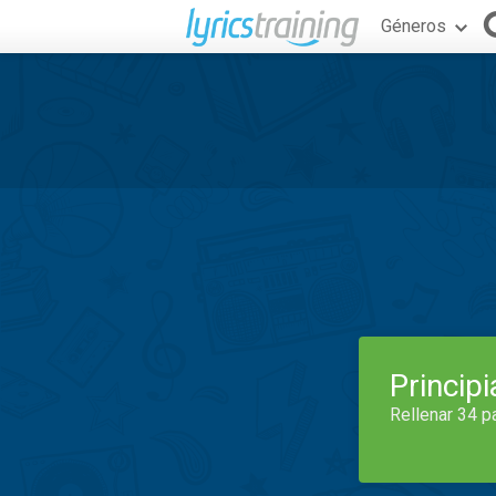
Géneros
Princip
Rellenar 34 p