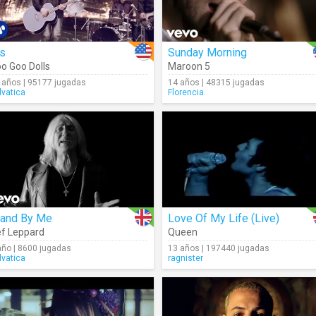
is
Sunday Morning
o Goo Dolls
Maroon 5
 años | 95177 jugadas
14 años | 48315 jugadas
lvatica
Florencia.
tand By Me
Love Of My Life (Live)
f Leppard
Queen
año | 8600 jugadas
13 años | 197440 jugadas
lvatica
ragnister