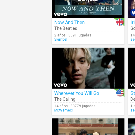
Now And Then
Ir
The Beatles
Go
2 años | 8891 jugadas
14
Skimbel
se
Wherever You Will Go
S
The Calling
De
14 años | 83779 jugadas
1 
Mr.Wemex1
se