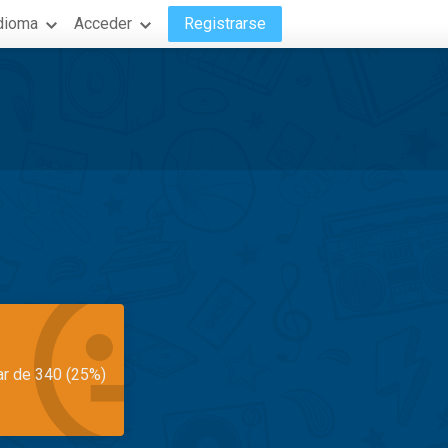
dioma
Acceder
Registrarse
ar de 340 (25%)