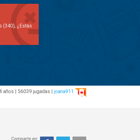
s (340), ¿Estás
4 años | 56039 jugadas |
joana911
Comparte en: