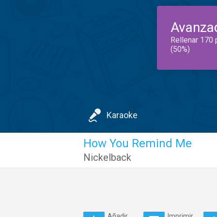
Avanza
Rellenar 170 
(50%)
Karaoke
How You Remind Me
Nickelback
Añadir
Imprimir