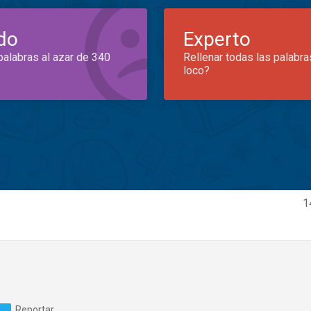
do
Experto
palabras al azar de 340
Rellenar todas las palabra
loco?
1
Reportar