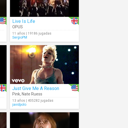
Live Is Life
OPUS
11 años | 19186 jugadas
SergioPM
Just Give Me A Reason
Pink
,
Nate Ruess
13 años | 405282 jugadas
javidpolo