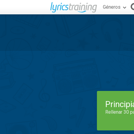
Géneros
Princip
Rellenar 30 p