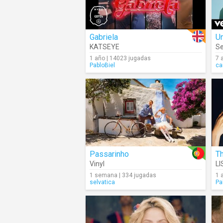
Gabriela
U
KATSEYE
Se
1 año | 14023 jugadas
7 
PabloBiel
ca
Passarinho
Th
Vinyl
LI
1 semana | 334 jugadas
1 
selvatica
Pa