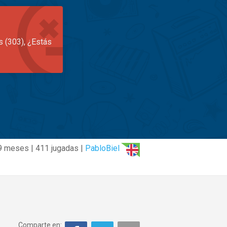
s (303), ¿Estás
9 meses | 411 jugadas |
PabloBiel
Comparte en: