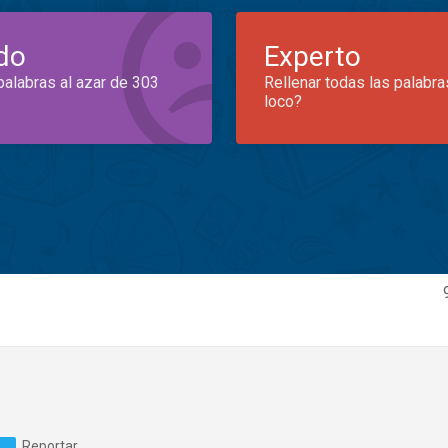
do
Experto
palabras al azar de 303
Rellenar todas las palabra
loco?
Reportar