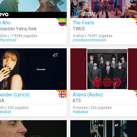
n Año
The Feels
bastián Yatra
,
Reik
TWICE
años | 174286 jugadas
4 años | 76491 jugadas
rfarorme2
josediazcontreras6
under (Lyrics)
Aliens (Audio)
SA
BTS
año | 242 jugadas
4 meses | 326 jugadas
bloBiel
PabloBiel