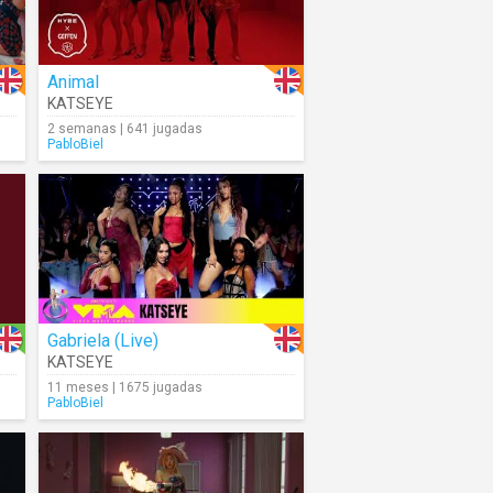
Animal
KATSEYE
2 semanas | 641 jugadas
PabloBiel
Gabriela (Live)
KATSEYE
11 meses | 1675 jugadas
PabloBiel