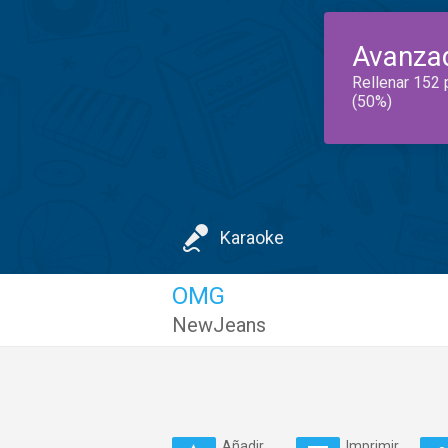
Avanza
Rellenar 152 
(50%)
Karaoke
OMG
NewJeans
Añadir
Imprimir