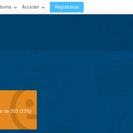
dioma
Acceder
Registrarse
ar de 303 (25%)