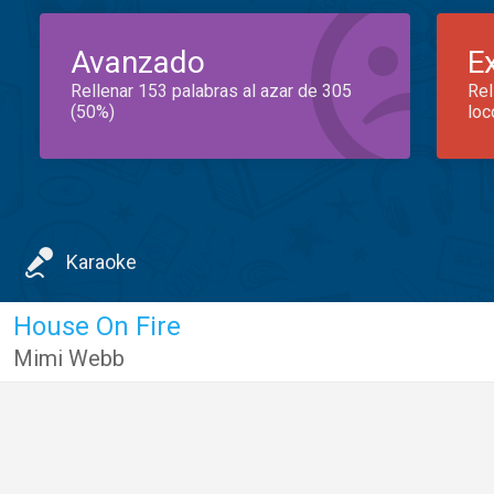
Avanzado
E
Rellenar 153 palabras al azar de 305
Rel
(50%)
loc
Karaoke
House On Fire
Mimi Webb