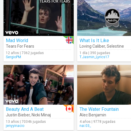
Mad World
What Is It Like
Tears For Fears
Loving Caliber
,
Selestine
12 años | 7362 jugadas
1 día | 390 jugadas
SergioPM
T.Jasmin_Lyrics17
Beauty And A Beat
The Water Fountain
Justin Bieber
,
Nicki Minaj
Alec Benjamin
13 años | 70346 jugadas
4 años | 9778 jugadas
jenyyinacio
nai.03_