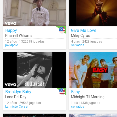
Happy
Give Me Love
Pharrell Williams
Miley Cyrus
12 años | 1322698 jugadas
4 días | 2428 jugadas
javidpolo
selvatica
Brooklyn Baby
Easy
Lana Del Rey
Midnight Til Morning
12 años | 29548 jugadas
1 día | 1338 jugadas
LannisterCersei
selvatica