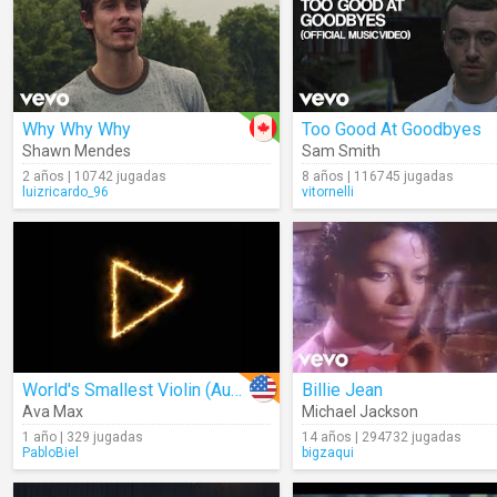
Why Why Why
Too Good At Goodbyes
Shawn Mendes
Sam Smith
2 años | 10742 jugadas
8 años | 116745 jugadas
luizricardo_96
vitornelli
World's Smallest Violin (Audio)
Billie Jean
Ava Max
Michael Jackson
1 año | 329 jugadas
14 años | 294732 jugadas
PabloBiel
bigzaqui