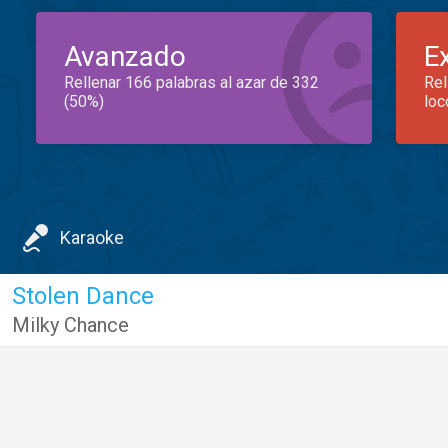
Avanzado
E
Rellenar 166 palabras al azar de 332
Rel
(50%)
loc
Karaoke
Stolen Dance
Milky Chance