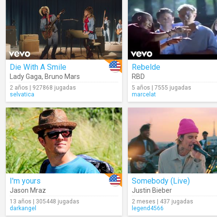
Die With A Smile
Rebelde
Lady Gaga
,
Bruno Mars
RBD
2 años | 927868 jugadas
5 años | 7555 jugadas
selvatica
marcelat
I'm yours
Somebody (Live)
Jason Mraz
Justin Bieber
13 años | 305448 jugadas
2 meses | 437 jugadas
darkangel
legend4566