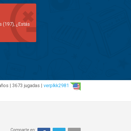
s (197), ¿Estás
años | 3673 jugadas |
verplkk2981
Comparte en: