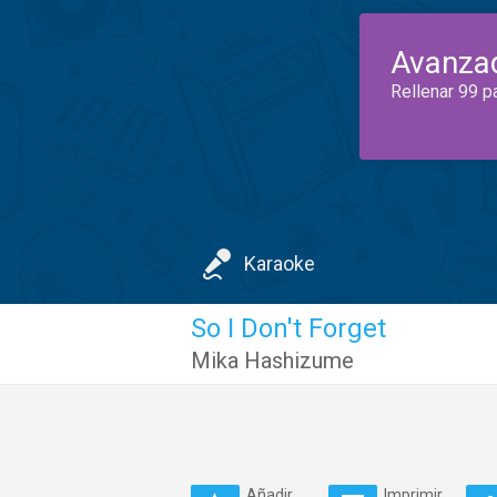
Avanza
Rellenar 99 p
Karaoke
So I Don't Forget
Mika Hashizume
Añadir
Imprimir