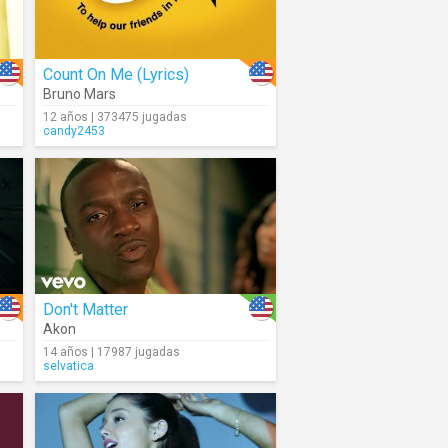
Count On Me (Lyrics)
Bruno Mars
12 años | 373475 jugadas
candy2453
Don't Matter
Akon
14 años | 17987 jugadas
selvatica