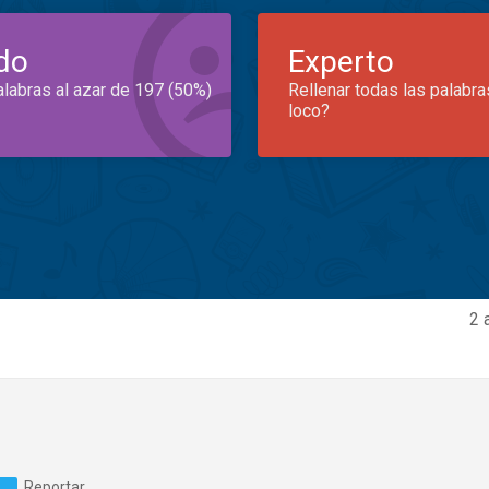
do
Experto
alabras al azar de 197 (50%)
Rellenar todas las palabra
loco?
2 
Reportar