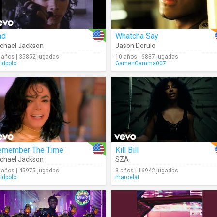
ad
Whatcha Say
chael Jackson
Jason Derulo
 años | 35852 jugadas
10 años | 6837 jugadas
vidpolo
GamenGamma007
emember The Time
Kill Bill
chael Jackson
SZA
 años | 45975 jugadas
3 años | 16942 jugadas
vidpolo
marcelat