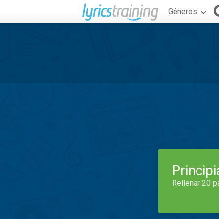
Géneros
Princip
Rellenar 20 p