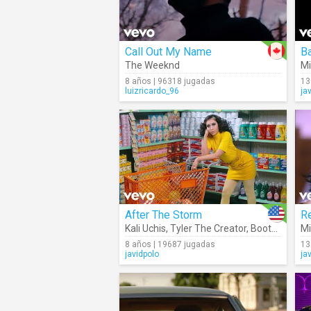
Call Out My Name
B
The Weeknd
Mi
8 años | 96318 jugadas
13
luizricardo_96
ja
After The Storm
R
Kali Uchis
,
Tyler The Creator
,
Bootsy Collins
Mi
8 años | 19687 jugadas
13
javidpolo
ja