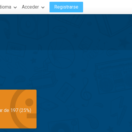
dioma
Acceder
Registrarse
ar de 197 (25%)