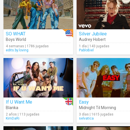
SO WHAT
Silver Jubilee
Boys World
Audrey Hobert
4 semanas | 1786 jugadas
1 día | 143 jugadas
edits.by.loving
PabloBiel
If U Want Me
Easy
Blanka
Midnight Til Morning
2 años | 113 jugadas
3 días | 1615 jugadas
KimDaRi
selvatica