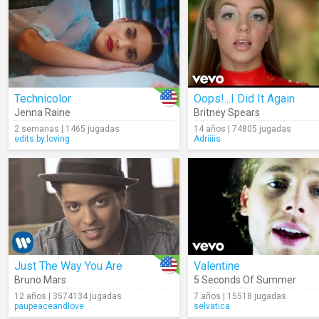
Technicolor
Oops!...I Did It Again
Jenna Raine
Britney Spears
2 semanas | 1465 jugadas
14 años | 74805 jugadas
edits.by.loving
Adriiiis
Just The Way You Are
Valentine
Bruno Mars
5 Seconds Of Summer
12 años | 3574134 jugadas
7 años | 15518 jugadas
paupeaceandlove
selvatica