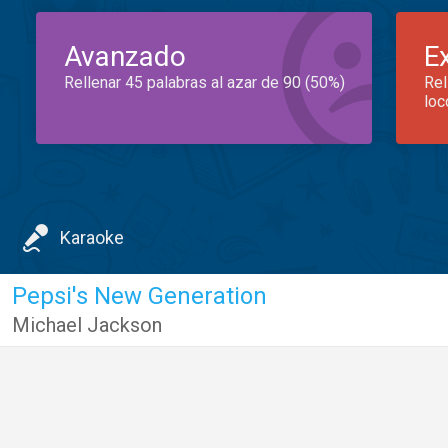
Avanzado
E
Rellenar 45 palabras al azar de 90 (50%)
Rel
loc
Karaoke
Pepsi's New Generation
Michael Jackson