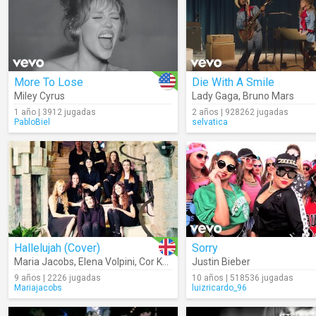
More To Lose
Die With A Smile
Miley Cyrus
Lady Gaga
,
Bruno Mars
1 año | 3912 jugadas
2 años | 928262 jugadas
PabloBiel
selvatica
Hallelujah (Cover)
Sorry
Maria Jacobs
,
Elena Volpini
,
Cor Koré
,
Medir Bonachi
Justin Bieber
9 años | 2226 jugadas
10 años | 518536 jugadas
Mariajacobs
luizricardo_96