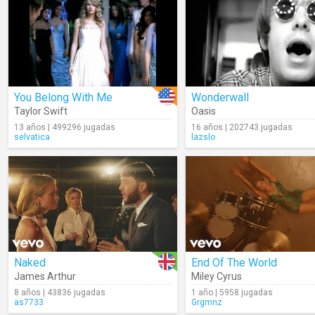
You Belong With Me
Wonderwall
Taylor Swift
Oasis
13 años | 499296 jugadas
16 años | 202743 jugadas
selvatica
lazslo
Naked
End Of The World
James Arthur
Miley Cyrus
8 años | 43836 jugadas
1 año | 5958 jugadas
as7733
Grgmnz