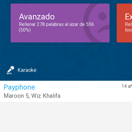
Avanzado
E
Rellenar 278 palabras al azar de 556
Rel
(50%)
loc
Karaoke
Payphone
14 a
Maroon 5
,
Wiz Khalifa