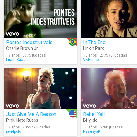
Pontes Indestrutiveis
In The End
Charlie Brown Jr.
Linkin Park
13 años | 3775 jugadas
13 años | 277596 jugadas
LuanaRaasch
VBEnrico
Just Give Me A Reason
Rebel Yell
Pink
,
Nate Ruess
Billy Idol
13 años | 405277 jugadas
10 años | 6280 jugadas
javidpolo
NasusyaK