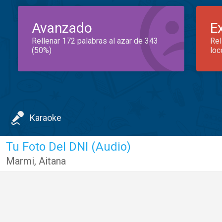
Avanzado
E
Rellenar 172 palabras al azar de 343
Rel
(50%)
loc
Karaoke
Tu Foto Del DNI (Audio)
Marmi
,
Aitana