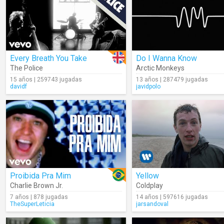
Every Breath You Take
Do I Wanna Know
The Police
Arctic Monkeys
15 años | 259743 jugadas
13 años | 287479 jugadas
davidf
javidpolo
Proibida Pra Mim
Yellow
Charlie Brown Jr.
Coldplay
7 años | 878 jugadas
14 años | 597616 jugadas
TheSuperLeticia
jarsandoval