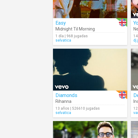
Easy
Yo
Midnight Til Morning
Ne
1 día | 968 jugadas
14
selvatica
dj.
Diamonds
D
Rihanna
In
13 años | 526610 jugadas
12
selvatica
va