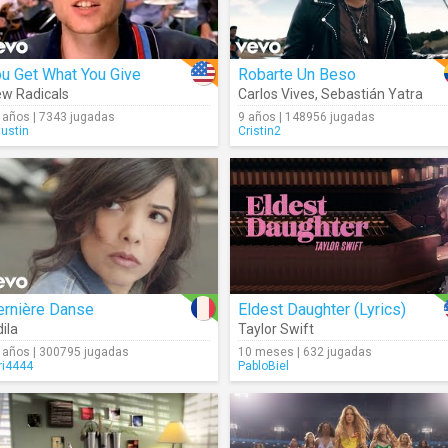
u Get What You Give
Robarte Un Beso
w Radicals
Carlos Vives
,
Sebastián Yatra
 años | 7343 jugadas
9 años | 148956 jugadas
justin
Cristin2
ernière Danse
Eldest Daughter (Lyrics)
dila
Taylor Swift
 años | 300795 jugadas
10 meses | 632 jugadas
ri4444
PabloBiel