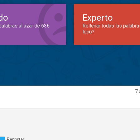
do
Experto
palabras al azar de 636
Rellenar todas las palabra
loco?
7 
Reportar