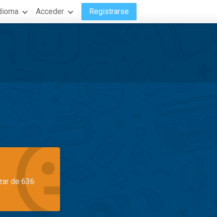
dioma
Acceder
Registrarse
azar de 636