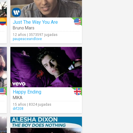
Just The Way You Are
Bruno Mars
12 años | 3573597 jugadas
paupeaceandlove
Happy Ending
MIKA
15 años | 8324 jugadas
drf208