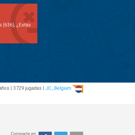
s (636), ¿Estás
años | 3729 jugadas |
JC_Belgium
Comparte en: