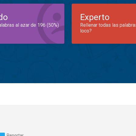
do
Experto
alabras al azar de 196 (50%)
Rellenar todas las palabra
loco?
Reportar