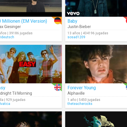
 Millionen (EM Version)
Baby
x Giesinger
Justin Bieber
años | 39186 jugadas
13 años | 434196 jugadas
rideutsch
sosad1209
asy
Forever Young
dnight Til Morning
Alphaville
día | 929 jugadas
1 año | 5450 jugadas
lvatica
theteacherocks