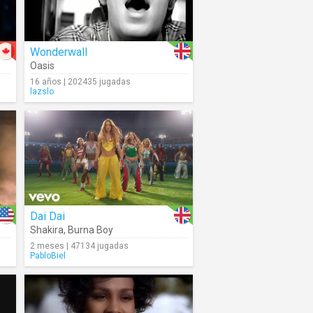
Wonderwall
Oasis
16 años | 202435 jugadas
lazslo
Dai Dai
Shakira
,
Burna Boy
2 meses | 47134 jugadas
PabloBiel