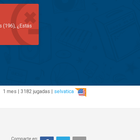
s (196), ¿Estás
1 mes | 3182 jugadas |
selvatica
Comparte en: