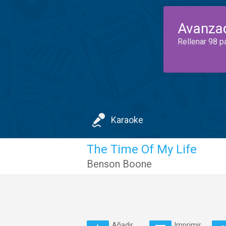
Avanza
Rellenar 98 p
Karaoke
The Time Of My Life
Benson Boone
Añadir
Imprimir