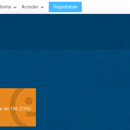
dioma
Acceder
Registrarse
ar de 196 (25%)