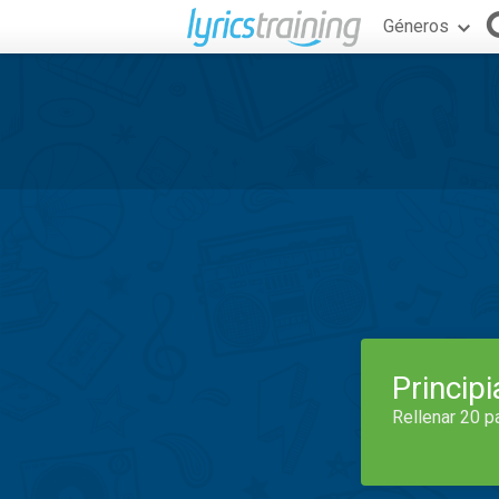
Géneros
Princip
Rellenar 20 p