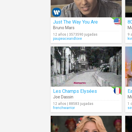
Just The Way You Are
80
Bruno Mars
Ma
12 años | 3573590 jugadas
9 
paupeaceandlove
kv
Les Champs Elysées
E
Joe Dassin
Mi
12 años | 88583 jugadas
1 
frenchwarrior
se