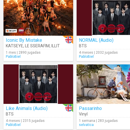
Iconic By Mistake
NORMAL (Audio)
KATSEYE
,
LE SSERAFIM
,
ILLIT
BTS
1 mes | 2890 jugadas
4 meses | 2032 jugadas
PabloBiel
PabloBiel
Like Animals (Audio)
Passarinho
BTS
Vinyl
4 meses | 2315 jugadas
1 semana | 283 jugadas
PabloBiel
selvatica