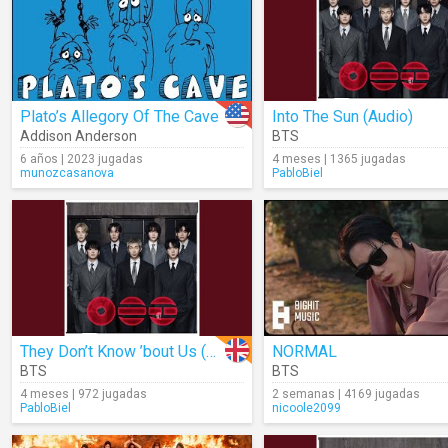
Plato’s Allegory Of The Cave
Into The Sun (Audio)
Addison Anderson
BTS
6 años | 2023 jugadas
4 meses | 1365 jugadas
munozcasanova
PabloBiel
They Don’t Know ’bout Us (Audio)
NORMAL
BTS
BTS
4 meses | 972 jugadas
2 semanas | 4169 jugadas
PabloBiel
nicoole2099