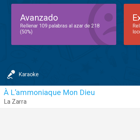
Avanzado
E
Rellenar 109 palabras al azar de 218
Rel
(50%)
loc
Karaoke
À L’ammoniaque Mon Dieu
La Zarra