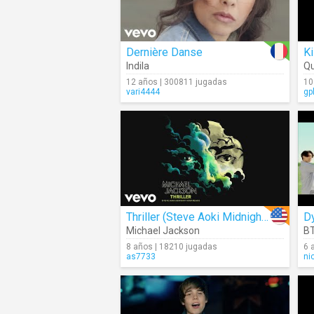
Dernière Danse
Ki
Indila
Q
12 años | 300811 jugadas
10
vari4444
gp
Thriller (Steve Aoki Midnight Hour Remix) (Audio)
D
Michael Jackson
B
8 años | 18210 jugadas
6 
as7733
ni