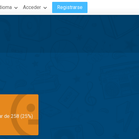
dioma
Acceder
Registrarse
ar de 258 (25%)