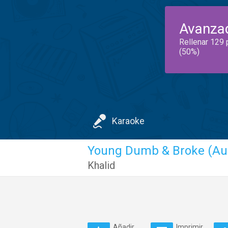
Avanza
Rellenar 129 
(50%)
Karaoke
Young Dumb & Broke (Au
Khalid
Añadir
Imprimir