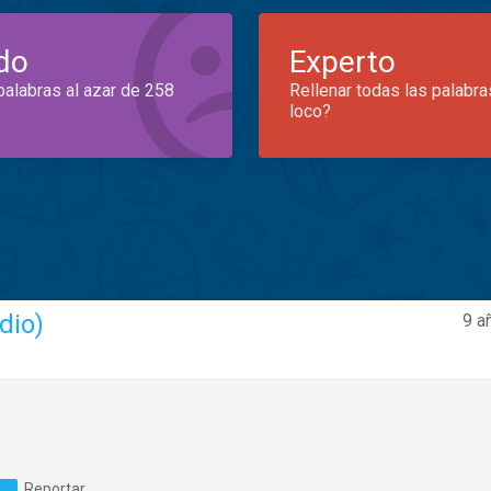
do
Experto
palabras al azar de 258
Rellenar todas las palabra
loco?
dio)
9 a
Reportar