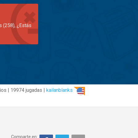
s (258), ¿Estás
ños | 19974 jugadas |
kailanblanks
Comparte en: