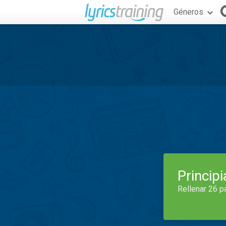
Géneros
Princip
Rellenar 26 p