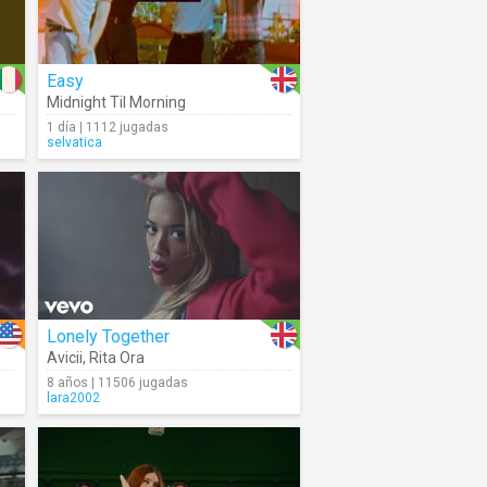
Easy
Midnight Til Morning
1 día | 1112 jugadas
selvatica
Lonely Together
Avicii
,
Rita Ora
8 años | 11506 jugadas
lara2002