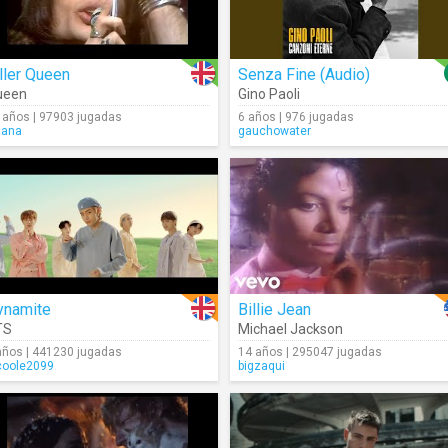
ller Queen
Senza Fine (Audio)
ueen
Gino Paoli
 años | 97903 jugadas
6 años | 976 jugadas
lana
gauchowater
ynamite
Billie Jean
TS
Michael Jackson
años | 441230 jugadas
14 años | 295047 jugadas
coole2099
bigzaqui