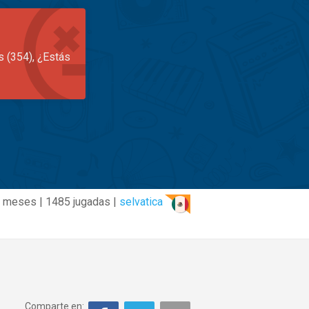
s (354), ¿Estás
 meses | 1485 jugadas |
selvatica
Comparte en: