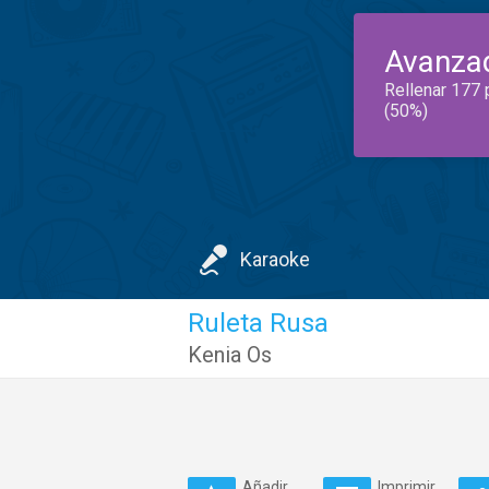
Avanza
Rellenar 177 
(50%)
Karaoke
Ruleta Rusa
Kenia Os
Añadir
Imprimir