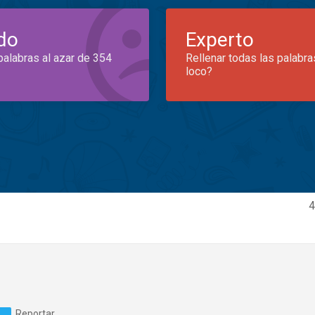
do
Experto
palabras al azar de 354
Rellenar todas las palabra
loco?
4
Reportar