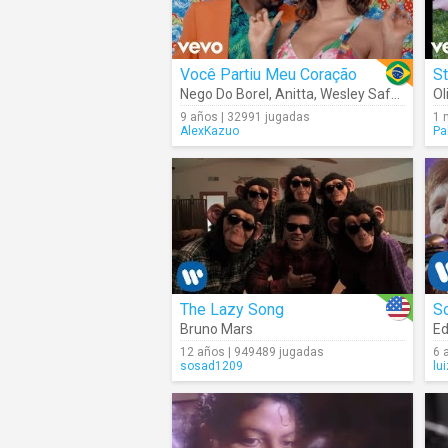
Você Partiu Meu Coração
S
Nego Do Borel
,
Anitta
,
Wesley Safadão
Ol
9 años | 32991 jugadas
1 
AlexKazuo
Pa
The Lazy Song
So
Bruno Mars
Ed
12 años | 949489 jugadas
6 
sosad1209
lu