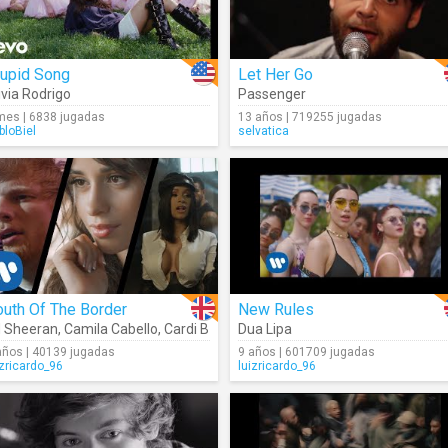
tupid Song
Let Her Go
ivia Rodrigo
Passenger
mes | 6838 jugadas
13 años | 719255 jugadas
bloBiel
selvatica
uth Of The Border
New Rules
 Sheeran
,
Camila Cabello
,
Cardi B
Dua Lipa
años | 40139 jugadas
9 años | 601709 jugadas
izricardo_96
luizricardo_96