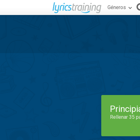
Géneros
Princip
Rellenar 35 p