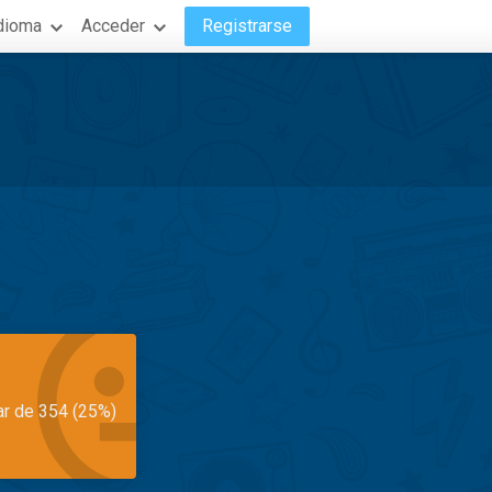
dioma
Acceder
Registrarse
ar de 354 (25%)