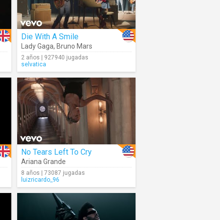
Die With A Smile
Lady Gaga
,
Bruno Mars
2 años | 927940 jugadas
selvatica
No Tears Left To Cry
Ariana Grande
8 años | 73087 jugadas
luizricardo_96