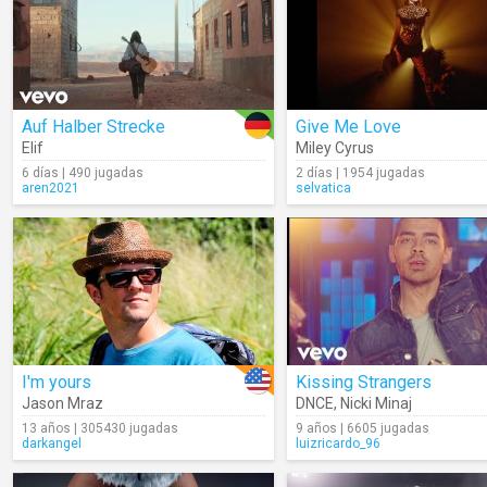
Auf Halber Strecke
Give Me Love
Elif
Miley Cyrus
6 días | 490 jugadas
2 días | 1954 jugadas
aren2021
selvatica
I'm yours
Kissing Strangers
Jason Mraz
DNCE
,
Nicki Minaj
13 años | 305430 jugadas
9 años | 6605 jugadas
darkangel
luizricardo_96