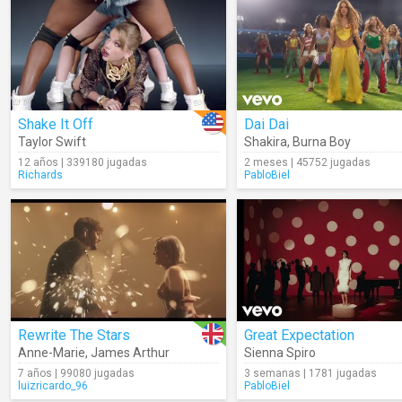
Shake It Off
Dai Dai
Taylor Swift
Shakira
,
Burna Boy
12 años | 339180 jugadas
2 meses | 45752 jugadas
Richards
PabloBiel
Rewrite The Stars
Great Expectation
Anne-Marie
,
James Arthur
Sienna Spiro
7 años | 99080 jugadas
3 semanas | 1781 jugadas
luizricardo_96
PabloBiel