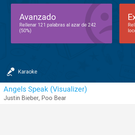
Avanzado
E
Rellenar 121 palabras al azar de 242
Rel
(50%)
loc
Karaoke
Angels Speak (Visualizer)
Justin Bieber
,
Poo Bear