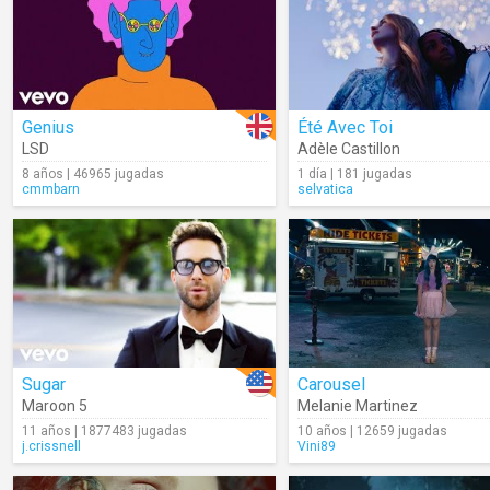
Genius
Été Avec Toi
LSD
Adèle Castillon
8 años | 46965 jugadas
1 día | 181 jugadas
cmmbarn
selvatica
Sugar
Carousel
Maroon 5
Melanie Martinez
11 años | 1877483 jugadas
10 años | 12659 jugadas
j.crissnell
Vini89