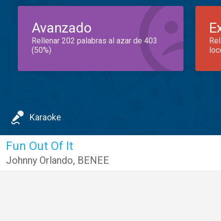
Avanzado
E
Rellenar 202 palabras al azar de 403
Rel
(50%)
loc
Karaoke
Fun Out Of It
Johnny Orlando
,
BENEE