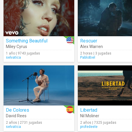
Something Beautiful
Rescuer
Miley Cyrus
Alex Warren
1 año | 9743 jugadas
2 horas | 3 jugadas
selvatica
PabloBiel
De Colores
Libertad
David Rees
Nil Moliner
2 años | 2731 jugadas
2 años | 7325 jugadas
selvatica
profedeele