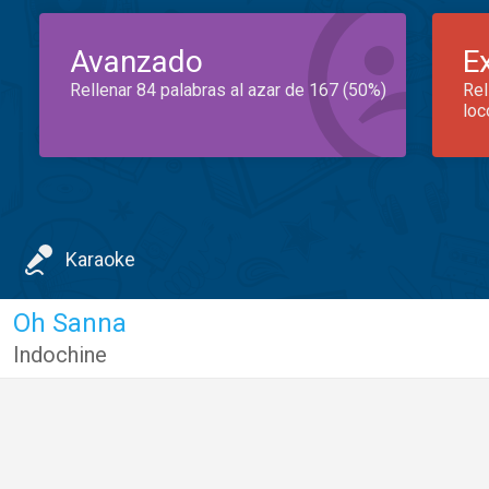
Avanzado
E
Rellenar 84 palabras al azar de 167 (50%)
Rel
loc
Karaoke
Oh Sanna
Indochine