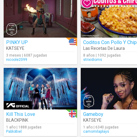
PINKY UP
Coditos Con Pollo Y Chip
KATSEYE
Las Recetas De Laura
3 meses | 6087 jugadas
8 años | 1092 jugadas
nicoole2099
strixidioms
Kill This Love
Gameboy
BLACKPINK
KATSEYE
1 año | 1888 jugadas
1 año | 6340 jugadas
PabloBiel
camomilaplays