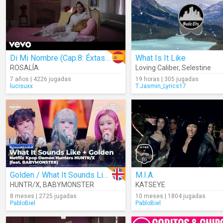
Di Mi Nombre (Cap.8: Éxtasis)
What Is It Like
ROSALÍA
Loving Caliber
,
Selestine
7 años | 4226 jugadas
19 horas | 305 jugadas
lucisuxx
T.Jasmin_Lyrics17
Golden / What It Sounds Like (Cover)
M.I.A.
HUNTR/X
,
BABYMONSTER
KATSEYE
8 meses | 2725 jugadas
10 meses | 1804 jugadas
PabloBiel
PabloBiel