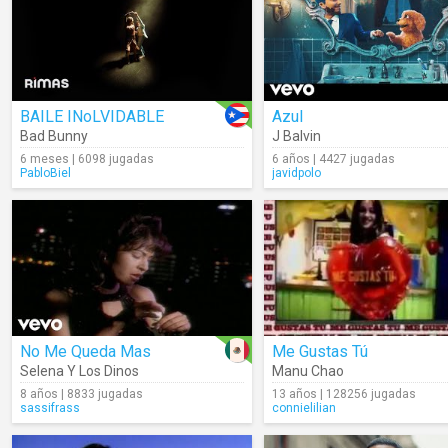
BAILE INoLVIDABLE
Azul
Bad Bunny
J Balvin
6 meses | 6098 jugadas
6 años | 4427 jugadas
PabloBiel
javidpolo
No Me Queda Mas
Me Gustas Tú
Selena Y Los Dinos
Manu Chao
8 años | 8833 jugadas
13 años | 128256 jugadas
sassifrass
connielilian