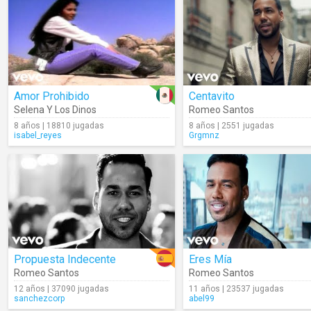
Amor Prohibido
Centavito
Selena Y Los Dinos
Romeo Santos
8 años | 18810 jugadas
8 años | 2551 jugadas
isabel_reyes
Grgmnz
Propuesta Indecente
Eres Mía
Romeo Santos
Romeo Santos
12 años | 37090 jugadas
11 años | 23537 jugadas
sanchezcorp
abel99