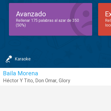
Avanzado
E
Rellenar 175 palabras al azar de 350
Rel
(50%)
loc
Karaoke
Baila Morena
Héctor Y Tito
,
Don Omar
,
Glory