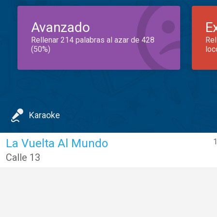
Avanzado
E
Rellenar 214 palabras al azar de 428
Rel
(50%)
loc
Karaoke
La Vuelta Al Mundo
1
Calle 13