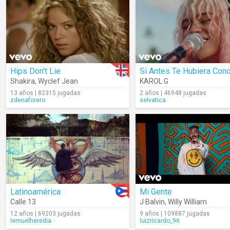
Hips Don't Lie
Shakira
,
Wyclef Jean
KAROL G
13 años | 82315 jugadas
2 años | 46948 jugadas
zdenaforero
selvatica
Latinoamérica
Mi Gente
Calle 13
J Balvin
,
Willy William
12 años | 69203 jugadas
9 años | 109887 jugadas
lemuelheredia
luizricardo_96