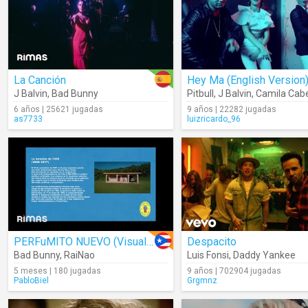
La Canción
Hey Ma (English Version
J Balvin
,
Bad Bunny
Pitbull
,
J Balvin
,
Camila Cabe
6 años | 25621 jugadas
9 años | 22282 jugadas
as7733
luizricardo_96
PERFuMITO NUEVO (Visualizer)
Despacito
Bad Bunny
,
RaiNao
Luis Fonsi
,
Daddy Yankee
5 meses | 180 jugadas
9 años | 702904 jugadas
PabloBiel
Grgmnz