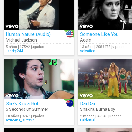
Human Nature (Audio)
Someone Like You
Michael Jackson
Adele
5 años | 17592 jugadas
13 años | 2088478 jugadas
liandry244
selvatica
She's Kinda Hot
Dai Dai
5 Seconds Of Summer
Shakira
,
Burna Boy
10 años | 9767 jugadas
2 meses | 46943 jugadas
azucena_312327
PabloBiel