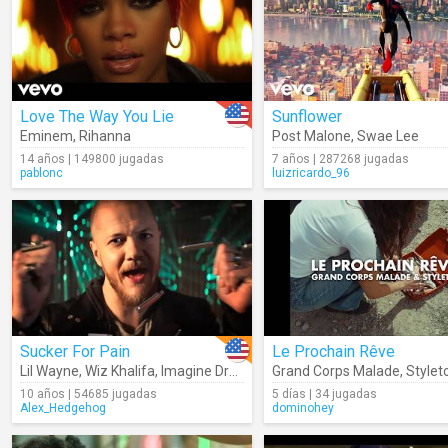
Love The Way You Lie
Sunflower
Eminem
,
Rihanna
Post Malone
,
Swae Lee
14 años | 149800 jugadas
7 años | 287268 jugadas
pablonc
luizricardo_96
Sucker For Pain
Le Prochain Rêve
Lil Wayne
,
Wiz Khalifa
,
Imagine Dragons
,
Grand Corps Malade
Logic
,
Ty Dolla $ign
,
X Amba
,
Stylet
10 años | 54685 jugadas
5 días | 34 jugadas
Alex_Hedgehog
dominohey