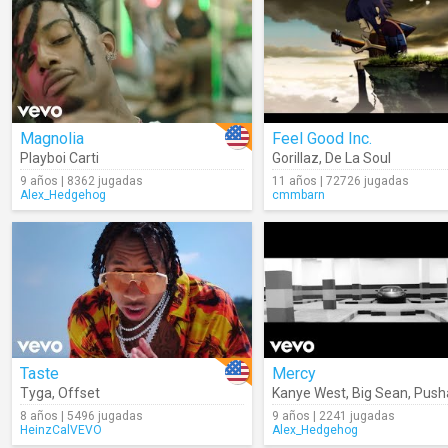
Magnolia
Feel Good Inc.
Playboi Carti
Gorillaz
,
De La Soul
9 años | 8362 jugadas
11 años | 72726 jugadas
Alex_Hedgehog
cmmbarn
Taste
Mercy
Tyga
,
Offset
Kanye West
,
Big Sean
,
Push
8 años | 5496 jugadas
9 años | 2241 jugadas
HeinzCalVEVO
Alex_Hedgehog