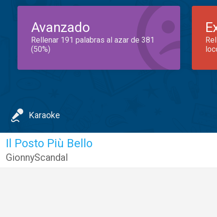
Avanzado
E
Rellenar 191 palabras al azar de 381
Rel
(50%)
loc
Karaoke
Il Posto Più Bello
GionnyScandal