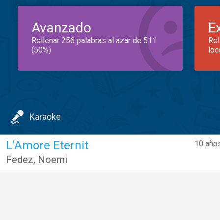
Avanzado
E
Rellenar 256 palabras al azar de 511
Rel
(50%)
loc
Karaoke
L'Amore Eternit
10 años
Fedez
,
Noemi