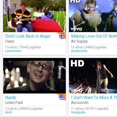
Don't Look Back In Anger
Oasis
Air Supply
13 años | 70942 jugadas
15 años | 34435 jugadas
Laurenowa
ptsalmeida
Numb
I Don't Want To Miss A T
Linkin Park
Aerosmith
13 años | 288805 jugadas
11 años | 267411 jugadas
bavli
Huarguita