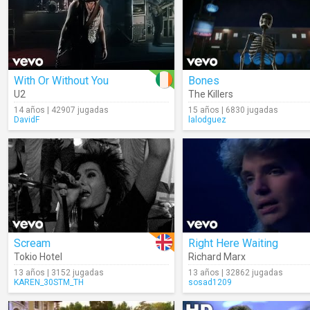
With Or Without You
Bones
U2
The Killers
14 años | 42907 jugadas
15 años | 6830 jugadas
DavidF
lalodguez
Scream
Right Here Waiting
Tokio Hotel
Richard Marx
13 años | 3152 jugadas
13 años | 32862 jugadas
KAREN_30STM_TH
sosad1209