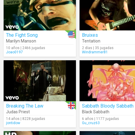
The Fight Song
Bruixes
Marilyn Manson
Tentation
10 años | 2466 jugadas
2 días | 35 jugadas
Joao0197
Windrammer81
Breaking The Law
Sabbath Bloody Sabbath
Judas Priest
Black Sabbath
14 años | 8228 jugadas
6 años | 1177 jugadas
jontidow
Gu_cruz63