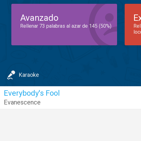
Avanzado
E
Rellenar 73 palabras al azar de 145 (50%)
Rel
loc
Karaoke
Everybody's Fool
Evanescence