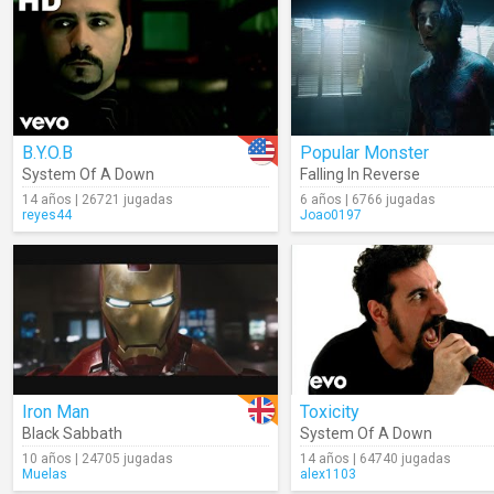
B.Y.O.B
Popular Monster
System Of A Down
Falling In Reverse
14 años | 26721 jugadas
6 años | 6766 jugadas
reyes44
Joao0197
Iron Man
Toxicity
Black Sabbath
System Of A Down
10 años | 24705 jugadas
14 años | 64740 jugadas
Muelas
alex1103